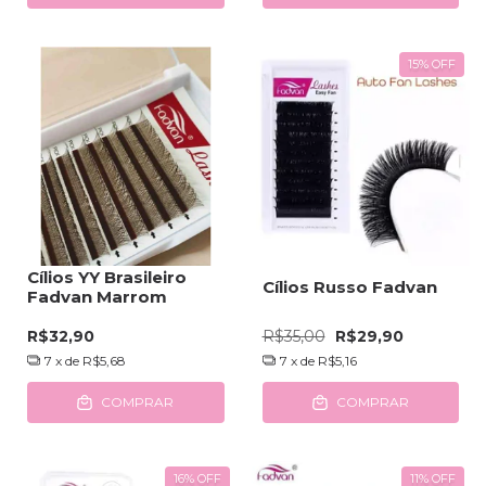
15
%
OFF
Cílios YY Brasileiro
Cílios Russo Fadvan
Fadvan Marrom
R$32,90
R$35,00
R$29,90
7
x de
R$5,68
7
x de
R$5,16
COMPRAR
COMPRAR
16
%
OFF
11
%
OFF