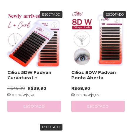
ESGOTADO
ESGOTADO
Cílios 5DW Fadvan
Cílios 8DW Fadvan
Curvatura L+
Ponta Aberta
R$49,90
R$39,90
R$68,90
9
x de
R$5,39
12
x de
R$7,09
ESGOTADO
ESGOTADO
ESGOTADO