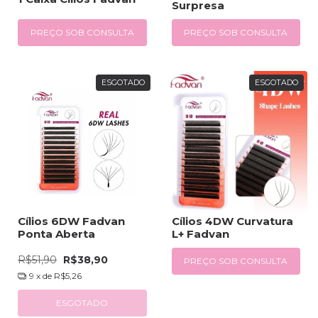
Surpresa
PREÇO SOB CONSULTA
PREÇO SOB CONSULTA
ESGOTADO
ESGOTADO
Cílios 6DW Fadvan
Cílios 4DW Curvatura
Ponta Aberta
L+ Fadvan
R$51,90
R$38,90
PREÇO SOB CONSULTA
9
x de
R$5,26
ESGOTADO