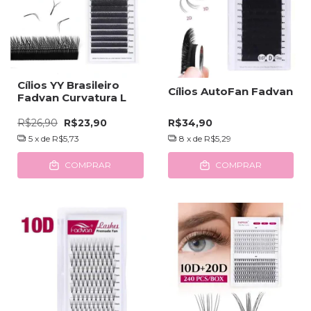
Cílios YY Brasileiro
Cílios AutoFan Fadvan
Fadvan Curvatura L
R$26,90
R$23,90
R$34,90
5
x de
R$5,73
8
x de
R$5,29
COMPRAR
COMPRAR