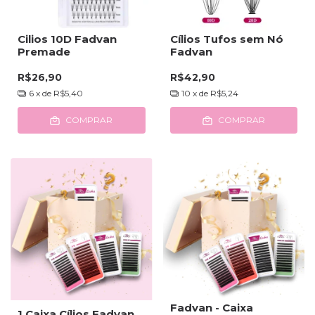
Cilios 10D Fadvan
Cílios Tufos sem Nó
Premade
Fadvan
R$26,90
R$42,90
6
x de
R$5,40
10
x de
R$5,24
COMPRAR
COMPRAR
Fadvan - Caixa
1 Caixa Cílios Fadvan