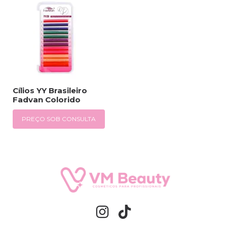
Cílios YY Brasileiro
Fadvan Colorido
PREÇO SOB CONSULTA