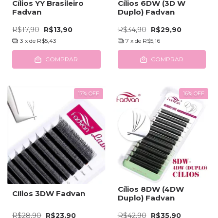
Cílios YY Brasileiro
Cílios 6DW (3D W
Fadvan
Duplo) Fadvan
R$17,90
R$13,90
R$34,90
R$29,90
3
x de
R$5,43
7
x de
R$5,16
COMPRAR
COMPRAR
17
%
OFF
16
%
OFF
Cílios 8DW (4DW
Cílios 3DW Fadvan
Duplo) Fadvan
R$28,90
R$23,90
R$42,90
R$35,90