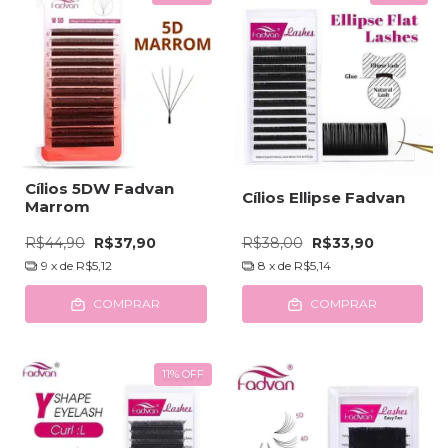
Cílios 5DW Fadvan
Cílios Ellipse Fadvan
Marrom
R$44,90
R$37,90
R$38,00
R$33,90
9
x de
R$5,12
8
x de
R$5,14
COMPRAR
COMPRAR
11
%
OFF