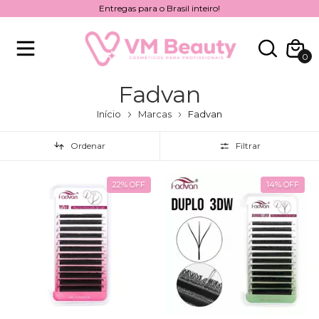
Entregas para o Brasil inteiro!
0
Fadvan
Início
Marcas
Fadvan
Ordenar
Filtrar
22
%
OFF
14
%
OFF