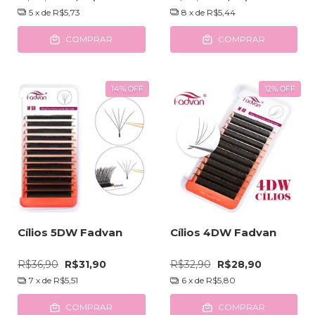
5
x de
R$5,73
8
x de
R$5,44
COMPRAR
COMPRAR
14
%
OFF
12
%
OFF
Cílios 5DW Fadvan
Cílios 4DW Fadvan
R$36,90
R$31,90
R$32,90
R$28,90
7
x de
R$5,51
6
x de
R$5,80
COMPRAR
COMPRAR