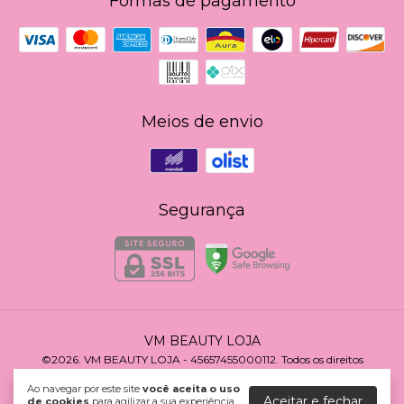
Formas de pagamento
Meios de envio
Segurança
VM BEAUTY LOJA
©2026. VM BEAUTY LOJA - 45657455000112. Todos os direitos
reservados.
Ao navegar por este site
você aceita o uso
Aceitar e fechar
de cookies
para agilizar a sua experiência