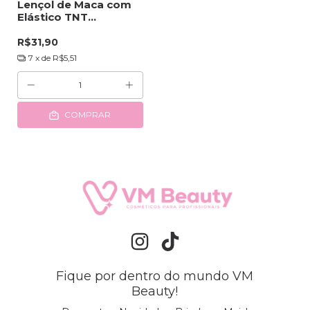
Lençol de Maca com
Elástico TNT
Descartável Vabene
200cmx90cm 10unid
R$31,90
7
x de
R$5,51
COMPRAR
Fique por dentro do mundo VM
Beauty!