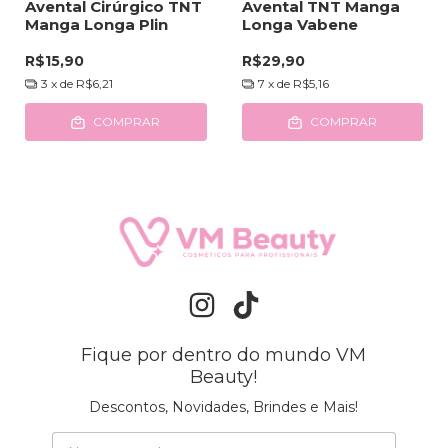
Avental Cirúrgico TNT
Avental TNT Manga
Manga Longa Plin
Longa Vabene
R$15,90
R$29,90
3
x de
R$6,21
7
x de
R$5,16
COMPRAR
COMPRAR
Fique por dentro do mundo VM
Beauty!
Descontos, Novidades, Brindes e Mais!