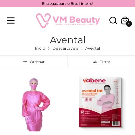
Entregas para o Brasil inteiro!
0
Avental
Início
Descartáveis
Avental
Ordenar
Filtrar