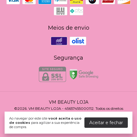
Meios de envio
Segurança
VM BEAUTY LOJA
©2026. VM BEAUTY LOJA - 45657455000112. Todos os direitos
reservados.
Ao navegar por este site
você aceita o uso
Aceitar e fechar
de cookies
para agilizar a sua experiência
de compra.