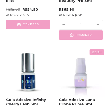
Elite
Beautify Pro 3ml
R$65,00
R$54,90
R$65,90
12
x de
R$5,65
12
x de
R$6,78
COMPRAR
COMPRAR
10
%
OFF
Cola Adesivo Infinity
Cola Adesivo Luna
Cherry Lash 3ml
Clione Prime 3ml