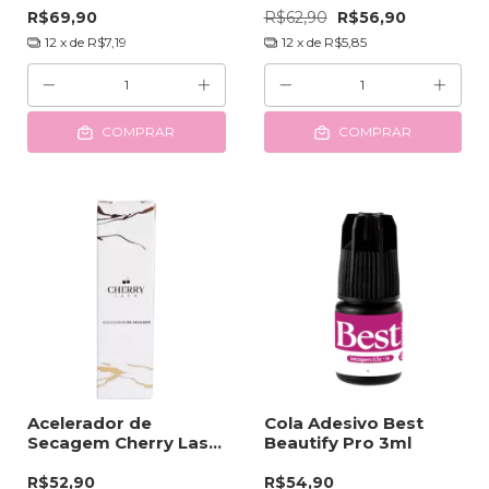
R$69,90
R$62,90
R$56,90
12
x de
R$7,19
12
x de
R$5,85
COMPRAR
COMPRAR
Acelerador de
Cola Adesivo Best
Secagem Cherry Lash
Beautify Pro 3ml
20ml
R$52,90
R$54,90