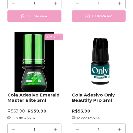
COMPRAR
COMPRAR
14
%
OFF
Cola Adesivo Emerald
Cola Adesivo Only
Master Elite 3ml
Beautify Pro 3ml
R$69,90
R$59,90
R$53,90
12
x de
R$6,16
12
x de
R$5,54