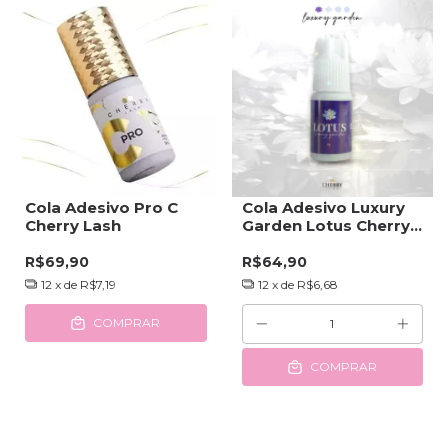
Cola Adesivo Pro C
Cola Adesivo Luxury
Cherry Lash
Garden Lotus Cherry
Lash 3ml
R$69,90
R$64,90
12
x de
R$7,19
12
x de
R$6,68
COMPRAR
COMPRAR