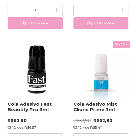
COMPRAR
COMPRAR
9
%
OFF
Cola Adesivo Fast
Cola Adesivo Mist
Beautify Pro 3ml
Clione Prime 3ml
R$63,90
R$57,90
R$52,90
12
x de
R$6,57
12
x de
R$5,44