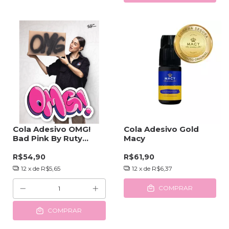
Cola Adesivo OMG!
Cola Adesivo Gold
Bad Pink By Ruty
Macy
Guerino 3ml
R$54,90
R$61,90
12
x de
R$5,65
12
x de
R$6,37
COMPRAR
COMPRAR