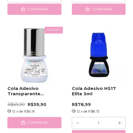
COMPRAR
COMPRAR
14
%
OFF
Cola Adesivo
Cola Adesivo HS17
Transparente
Elite 3ml
Diamond Master Elite
R$69,90
R$59,90
R$78,99
12
x de
R$6,16
12
x de
R$8,13
COMPRAR