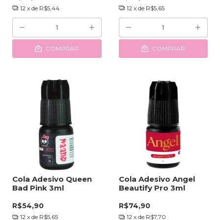
12
x de
R$5,44
12
x de
R$5,65
COMPRAR
COMPRAR
Cola Adesivo Queen
Cola Adesivo Angel
Bad Pink 3ml
Beautify Pro 3ml
R$54,90
R$74,90
12
x de
R$5,65
12
x de
R$7,70