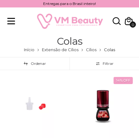
Entregas para o Brasil inteiro!
0
Colas
Início
Extensão de Cílios
Cílios
Colas
Ordenar
Filtrar
14
%
OFF