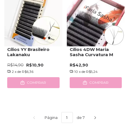
Cílios YY Brasileiro
Cílios 4DW Maria
Lakanaku
Sasha Curvatura M
R$14,90
R$10,90
R$42,90
2
x de
R$6,36
10
x de
R$5,24
COMPRAR
COMPRAR
Página
de 7