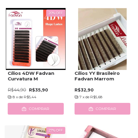
20
%
OFF
Cílios 4DW Fadvan
Cílios YY Brasileiro
Curvatura M
Fadvan Marrom
R$44,90
R$35,90
R$32,90
8
x de
R$5,44
7
x de
R$5,68
COMPRAR
COMPRAR
27
%
OFF