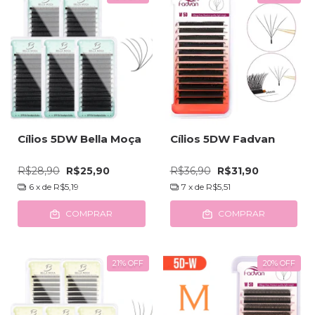
Cílios 5DW Bella Moça
Cílios 5DW Fadvan
R$28,90
R$25,90
R$36,90
R$31,90
6
x de
R$5,19
7
x de
R$5,51
COMPRAR
COMPRAR
21
%
OFF
20
%
OFF