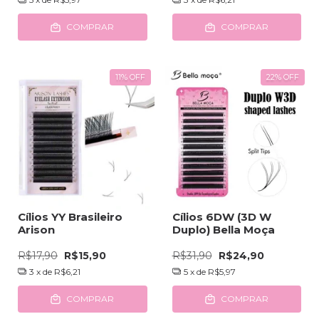
COMPRAR
COMPRAR
11
%
OFF
22
%
OFF
Cílios YY Brasileiro
Cílios 6DW (3D W
Arison
Duplo) Bella Moça
R$17,90
R$15,90
R$31,90
R$24,90
3
x de
R$6,21
5
x de
R$5,97
COMPRAR
COMPRAR