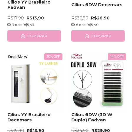
Cílios YY Brasileiro
Cílios 6DW Decemars
Fadvan
R$17,90
R$13,90
R$36,90
R$26,90
3
x de
R$5,43
6
x de
R$5,40
COMPRAR
COMPRAR
30
%
OFF
14
%
OFF
Cílios YY Brasileiro
Cílios 6DW (3D W
Decemars
Duplo) Fadvan
R$19,90
R$13,90
R$34,90
R$29,90