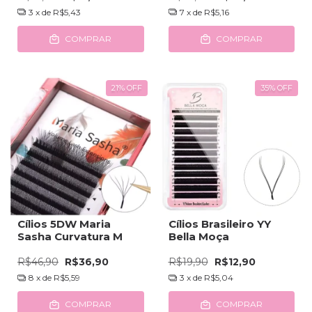
3
x de
R$5,43
7
x de
R$5,16
COMPRAR
COMPRAR
21
%
OFF
35
%
OFF
Cílios 5DW Maria
Cílios Brasileiro YY
Sasha Curvatura M
Bella Moça
R$46,90
R$36,90
R$19,90
R$12,90
8
x de
R$5,59
3
x de
R$5,04
COMPRAR
COMPRAR