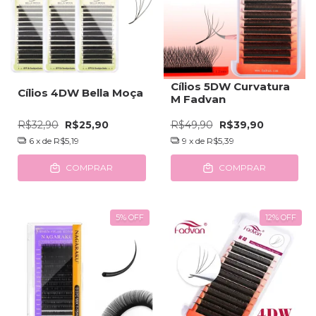
Cílios 5DW Curvatura
Cílios 4DW Bella Moça
M Fadvan
R$32,90
R$25,90
R$49,90
R$39,90
6
x de
R$5,19
9
x de
R$5,39
COMPRAR
COMPRAR
5
%
OFF
12
%
OFF