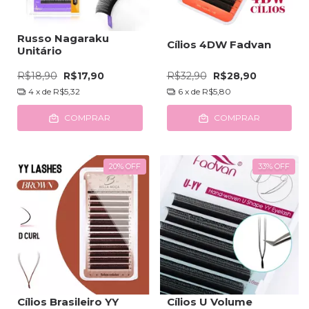
Russo Nagaraku
Cílios 4DW Fadvan
Unitário
R$18,90
R$17,90
R$32,90
R$28,90
4
x de
R$5,32
6
x de
R$5,80
COMPRAR
COMPRAR
20
%
OFF
33
%
OFF
Cílios Brasileiro YY
Cílios U Volume