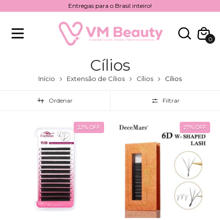
Entregas para o Brasil inteiro!
0
Cílios
Início
Extensão de Cílios
Cílios
Cílios
Ordenar
Filtrar
22
%
OFF
27
%
OFF