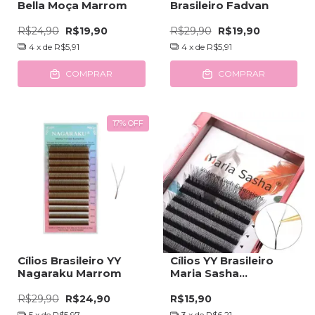
Bella Moça Marrom
Brasileiro Fadvan
R$24,90
R$19,90
R$29,90
R$19,90
4
x de
R$5,91
4
x de
R$5,91
COMPRAR
COMPRAR
17
%
OFF
Cílios Brasileiro YY
Cílios YY Brasileiro
Nagaraku Marrom
Maria Sasha
Curvatura D
R$29,90
R$24,90
R$15,90
5
x de
R$5,97
3
x de
R$6,21