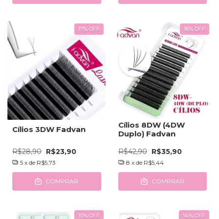
17
%
OFF
16
%
OFF
Cílios 8DW (4DW
Cílios 3DW Fadvan
Duplo) Fadvan
R$28,90
R$23,90
R$42,90
R$35,90
5
x de
R$5,73
8
x de
R$5,44
COMPRAR
COMPRAR
10
%
OFF
14
%
OFF